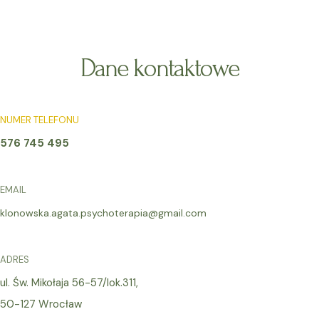
S
Kontakt
M
k
Zadzwoń: 576-745-495
a
i
p
Dane kontaktowe
i
t
o
n
c
NUMER TELEFONU
M
o
576 745 495
n
e
t
e
n
EMAIL
n
u
t
klonowska.agata.psychoterapia@gmail.com
ADRES
ul. Św. Mikołaja 56-57/lok.311,
50-127 Wrocław