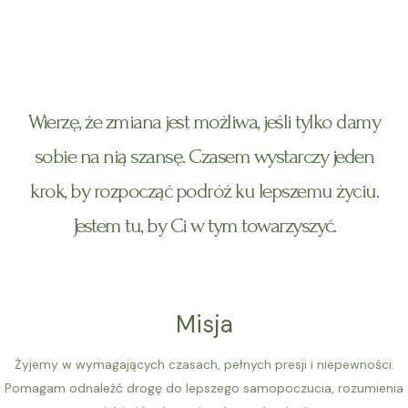
S
O mnie
M
k
Zadzwoń: 576-745-495
a
i
p
i
t
Wierzę, że zmiana jest możliwa, jeśli tylko damy
o
n
c
sobie na nią szansę. Czasem wystarczy jeden
M
o
n
krok, by rozpocząć podróż ku lepszemu życiu.
e
t
Jestem tu, by Ci w tym towarzyszyć.
e
n
n
u
t
Misja
Żyjemy w wymagających czasach, pełnych presji i niepewności.
Pomagam odnaleźć drogę do lepszego samopoczucia, rozumienia